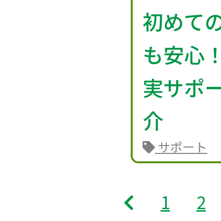
初めて
も安心！i
実サポ
介
サポート
1
2