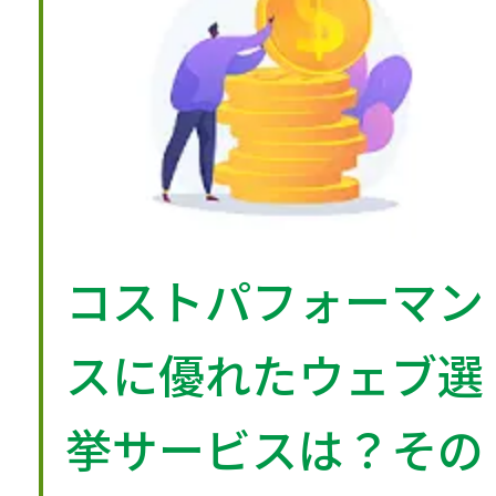
こちらもおすすめします
i-Voteを使用した信
任投票とは？③
最新コラム
コストパフォーマン
導入実績のご紹介
スに優れたウェブ選
挙サービスは？その