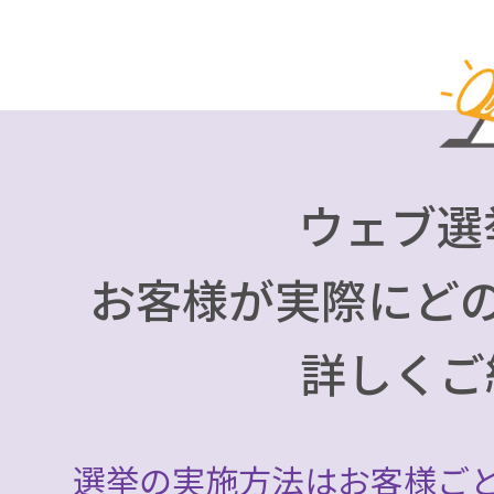
会員がウェブ選挙に対
ットでした。
たが、他団体の事例や
従来の選挙では記入ミ
ドで簡単に投票できる
日を要しておりました
選挙一本化に踏み切り
ウェブ選
実現しています。
導入後は投票率が約10
さらに、紙の投票用紙
お客様が実際にど
また、従来は4、5時
作成等にかかっていた
に効率化され、選挙管
詳しくご
なコストメリットも得
削減されました。
スムーズな運用が実現
さらに、郵便物の費用
選挙の実施方法はお客様ご