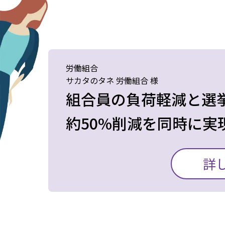
をよくするために、画
担当者も、投票や開票
に熱心に取り組んでい
ればいいのか分からな
どなかったばかりか、
労働組合
i-Voteの存在をたま
サカタのタネ 労働組合 様
軽減することができま
組合員の負荷軽減と選
は、投票のわずか2カ
約50%削減を同時に実
当初は、間に合わない
当組合ではこれまで紙
詳
りましたが、MEC (エ
していましたが、組合
ット投票のみならず、
が求められていること
なくご提供いただいたこと