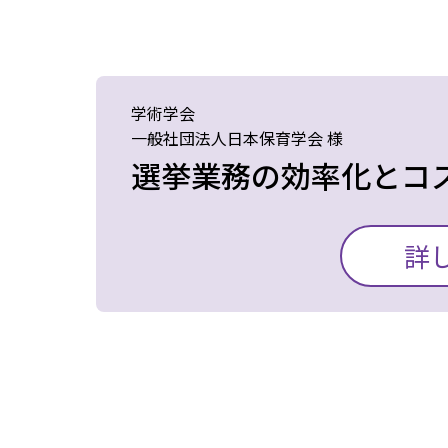
斉送信機能の利用に置
の代議員選挙は、不信
の大幅削減につながり
ので、システムで対応
学術学会
ました。打ち合わせに
一般社団法人日本保育学会 様
また、i-Vote上でリ
選挙業務の効率化とコ
ろ、費用や時間のかか
き、選挙担当者が投票
わず、運用で対応する
業務負担の軽減と効率化を
安を大きく軽減してく
詳
た理由から、運用上の
入しました。
2020年はコロナ禍の
しまいましたが、丁寧
導入の決め手となったのは
選挙担当者1人でほと
イト上で実際の選挙を
「選挙実施時のみ課金
上から行うことができたの
ミュレーションをしな
です。