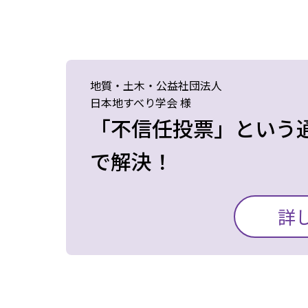
カ所の拠点に投票箱な
挙準備までを完了する
選挙作業の負荷や、こ
しかも、選挙費用は大
せていました。
地質・土木・公益社団法人
謝しています。
日本地すべり学会 様
i-Voteの導入後は、
「不信任投票」という
とともに、紙の選挙時
で解決！
しました。
以前、エム・イー・シ
詳
中でも「3分の2以上
の移行・運営セミナー
規約のために、各拠点
セミナーへの参加をさ
者に投票を促す声掛け作業
ムについてはある程度