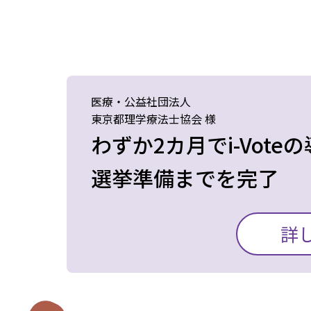
当初は、総会への参加
が、地方の会員から公
り、郵送選挙、さらに
しました。
医療・公益社団法人
東京都理学療法士協会 様
わずか2カ月でi-Vote
しかし、せっかく構築
選挙準備までを完了
く分からないという問
数の選挙区での同時選
当協会では、会長や理
詳
問題があり、i-Vote
決まっていたため、選
挙は青天の霹靂のよう
MEC(エム・イー・シ