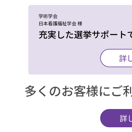
導入していたおかげで
ができました。
他社サービスの多くが
学術学会
選挙実施中は、大きな
必要な時だけ利用でき
日本看護福祉学会 様
MEC (エム・イー・シ
充実した選挙サポート
委員・総務部・事務局
きに相談にのってもら
導入に際しては、イン
の効率化も図ることが
従来の投票用紙を使用
間に制限のある労働組合に
詳
の配慮や、投票率への
大きな負担がかかって
を導入して本当に良か
たが、
検討することとなりま
多くのお客様にご
事前の試用期間を設け
導入にあたり、定款改
へ投票を呼び掛けるメ
したが、エム・イー・
課題は解消できました
詳
り、スムーズに進める
開票作業がワンクリッ