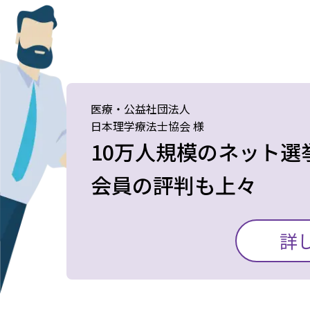
医療・公益社団法人
日本理学療法士協会 様
10万人規模のネット選
会員の評判も上々
当会では、全国の会員
詳
的に実施しています。